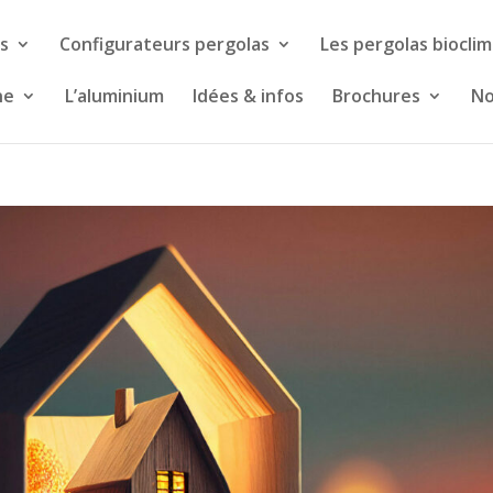
s
Configurateurs pergolas
Les pergolas biocli
ne
L’aluminium
Idées & infos
Brochures
No