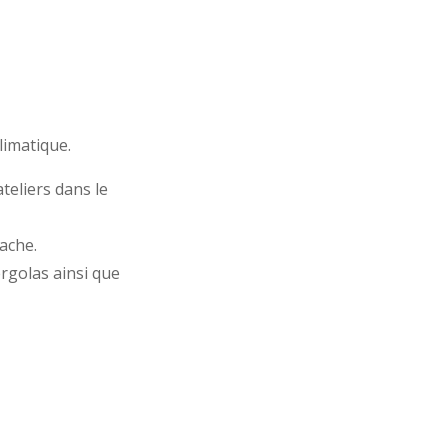
limatique.
eliers dans le
ache.
golas ainsi que