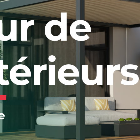
ur de
térieurs
e